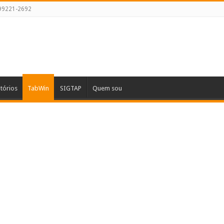
 99221-2692
atórios
TabWin
SIGTAP
Quem sou