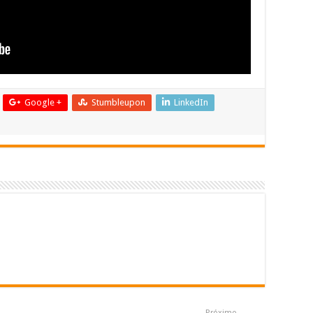
Google +
Stumbleupon
LinkedIn
Próximo