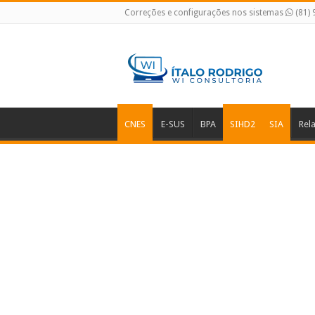
Correções e configurações nos sistemas
(81)
CNES
E-SUS
BPA
SIHD2
SIA
Rel