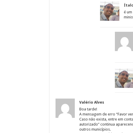
Ítal
é um
minis
Valério Alves
Boa tarde!
A mensagem de erro “Favor veri
Caso não exista, entre em con
autorizado” continua aparecen
outros municípios.