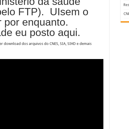
inistério da saúde
Res
 pelo FTP). UIsem o
CNE
r por enquanto.
de eu posto aqui.
azer download dos arquivos do CNES, SIA, SIHD e demais