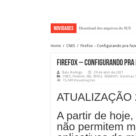
Novidades
Download dos arquivos do SUS
Home
/
CNES
/
Firefox – Configurando pra fa
Firefox – Configurando pra
Ítalo Rodrigo
29 de abril de 2021
CNES
,
Firebird
,
SIA
,
SIHD2
,
SISAIH01
,
Sistemas 
15,349 Visualizações
ATUALIZAÇÃO 2
A partir de hoje,
não permitem m