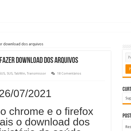
zer download dos arquivos
 fazer download dos arquivos
SUS
,
SUS
,
TabWin
,
Transmissor
18 Comentários
Curt
6/07/2021
Su
 o chrome e o firefox
Post
ais o download dos
Res