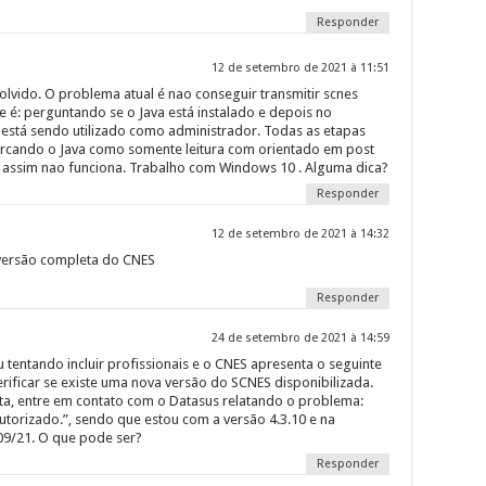
Responder
12 de setembro de 2021 à 11:51
lvido. O problema atual é nao conseguir transmitir scnes
e é: perguntando se o Java está instalado e depois no
e está sendo utilizado como administrador. Todas as etapas
arcando o Java como somente leitura com orientado em post
a assim nao funciona. Trabalho com Windows 10 . Alguma dica?
Responder
12 de setembro de 2021 à 14:32
 versão completa do CNES
Responder
24 de setembro de 2021 à 14:59
 tentando incluir profissionais e o CNES apresenta o seguinte
erificar se existe uma nova versão do SCNES disponibilizada.
ta, entre em contato com o Datasus relatando o problema:
utorizado.”, sendo que estou com a versão 4.3.10 e na
09/21. O que pode ser?
Responder