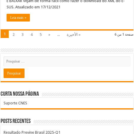
E BAIXAR Vejam de forma fácil como fazer o download do XML do E-
SUS. Atualizado em 17/12/2021
Leia mais »
1
2
3
4
5
»
...
الأخيرة »
صفحة 1 من 6
Curta nossa página
Suporte CNES
Posts recentes
Resultado Previne Brasil 2025-Q1